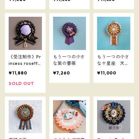
《受注制作》Pr
もう一つの小さ
もう一つの小さ
incess rosette
な紫の薔薇
な十星座 天秤
-紫夜姫-
座
¥11,880
¥7,260
¥11,000
SOLD OUT