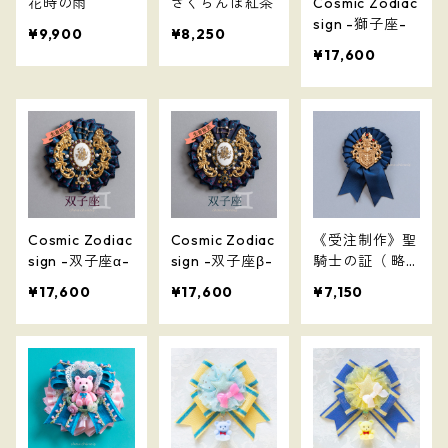
花時の雨
さくらんぼ紅茶
Cosmic Zodiac
sign -獅子座-
¥9,900
¥8,250
¥17,600
Cosmic Zodiac
Cosmic Zodiac
《受注制作》聖
sign -双子座α-
sign -双子座β-
騎士の証（ 略
式 ）
¥17,600
¥17,600
¥7,150