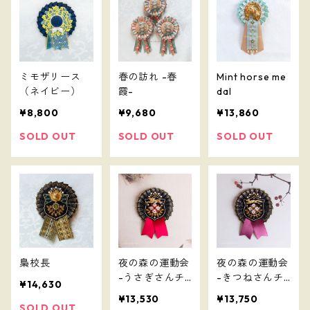
ミモザリース
春の訪れ -春
Mint horse me
（ネイビー）
霞-
dal
¥8,800
¥9,680
¥13,860
SOLD OUT
SOLD OUT
SOLD OUT
梟校長
夜の森の運動会
夜の森の運動会
-うさぎさんチ
-きつねさんチ
¥14,630
ーム-
ーム-
¥13,530
¥13,750
SOLD OUT