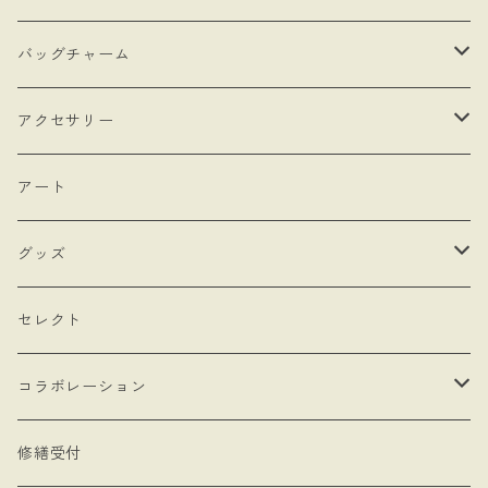
・抽選販売
- 馬
バッグチャーム
・bracket No.
- リボン
- ロゼットタイプ
アクセサリー
- モロッカンチャーム
- ネックレスタイプ
- ブローチ
アート
- hand
- シングルタイプ
- 耳飾り
グッズ
- Drop Rose
- チェーン・カラビナ
- ネックレス
- バッグ
セレクト
- 本型チャーム
- ステッカー
コラボレーション
- Lady & Royal
- クリーナークロス
limboussole
修繕受付