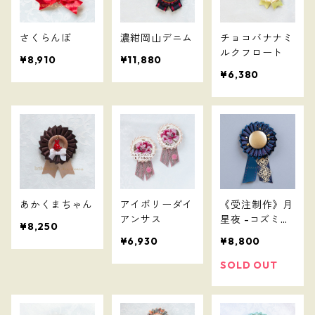
さくらんぼ
濃紺岡山デニム
チョコバナナミ
ルクフロート
¥8,910
¥11,880
¥6,380
あかくまちゃん
アイボリーダイ
《受注制作》月
アンサス
星夜 -コズミッ
¥8,250
クナイト-
¥6,930
¥8,800
SOLD OUT