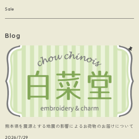
- 月星夜
- 文房具
こまっちゃん
Sale
- 黄道十二星座
- キーホルダー
Blog
- papillon
- ケース
- 暗黒騎士団
- 白菜堂 charm chain
- 白菜堂キャラクターズ
- Xmas
熊本県を震源とする地震の影響によるお荷物のお届けについて
2026/7/29