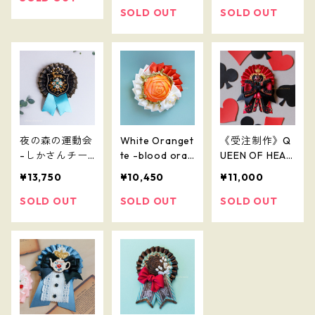
SOLD OUT
SOLD OUT
夜の森の運動会
White Oranget
《受注制作》Q
-しかさんチー
te -blood oran
UEEN OF HEAR
ム-
ge-
TS
¥13,750
¥10,450
¥11,000
SOLD OUT
SOLD OUT
SOLD OUT