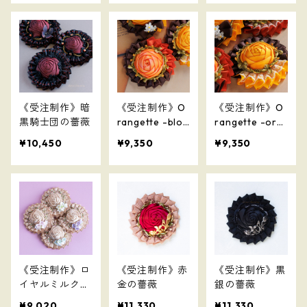
《受注制作》暗
《受注制作》O
《受注制作》O
黒騎士団の薔薇
rangette -bloo
rangette -ora
d orange-
nge-
¥10,450
¥9,350
¥9,350
《受注制作》ロ
《受注制作》赤
《受注制作》黒
イヤルミルクテ
金の薔薇
銀の薔薇
ィ
¥9,020
¥11,330
¥11,330