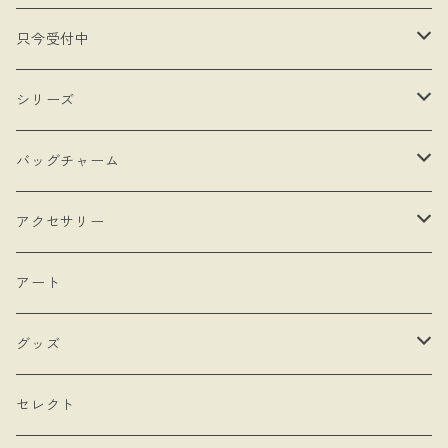
只今受付中
・受注制作
シリーズ
・抽選販売
- 馬
バッグチャーム
・bracket No.
- リボン
- ロゼットタイプ
アクセサリー
- モロッカンチャーム
- ネックレスタイプ
- ブローチ
アート
- hand
- シングルタイプ
- 耳飾り
グッズ
- Drop Rose
- チェーン・カラビナ
- ネックレス
- バッグ
セレクト