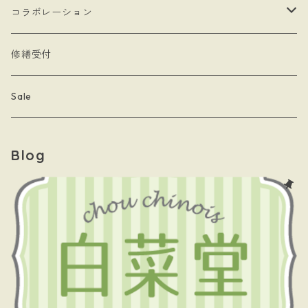
- 本型チャーム
- ステッカー
コラボレーション
- Lady & Royal
- クリーナークロス
limboussole
修繕受付
- 月星夜
- 文房具
こまっちゃん
Sale
- 黄道十二星座
- キーホルダー
Blog
- papillon
- ケース
- 暗黒騎士団
- 白菜堂 charm chain
- 白菜堂キャラクターズ