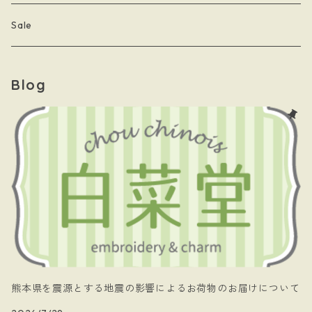
- 月星夜
- 文房具
こまっちゃん
Sale
- 黄道十二星座
- キーホルダー
Blog
- papillon
- ケース
- 暗黒騎士団
- 白菜堂 charm chain
- 白菜堂キャラクターズ
- Xmas
熊本県を震源とする地震の影響によるお荷物のお届けについて