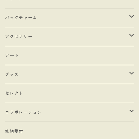
・抽選販売
- 馬
バッグチャーム
・bracket No.
- リボン
- ロゼットタイプ
アクセサリー
- モロッカンチャーム
- ネックレスタイプ
- ブローチ
アート
- hand
- シングルタイプ
- 耳飾り
グッズ
- Drop Rose
- チェーン・カラビナ
- ネックレス
- バッグ
セレクト
- 本型チャーム
- ステッカー
コラボレーション
- Lady & Royal
- クリーナークロス
limboussole
修繕受付