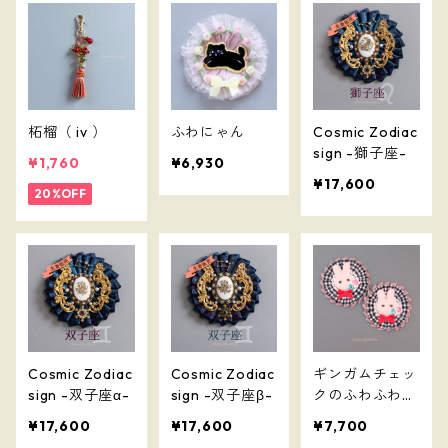
柘榴（ iv ）
ふわにゃん
Cosmic Zodiac
sign -獅子座-
¥1,760
¥6,930
¥17,600
20%OFF
Cosmic Zodiac
Cosmic Zodiac
ギンガムチェッ
sign -双子座α-
sign -双子座β-
クのふわふわう
さちゃん 2025
¥17,600
¥17,600
¥7,700
ver.