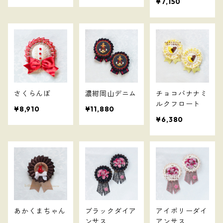
¥7,150
さくらんぼ
濃紺岡山デニム
チョコバナナミ
ルクフロート
¥8,910
¥11,880
¥6,380
あかくまちゃん
ブラックダイア
アイボリーダイ
ンサス
アンサス