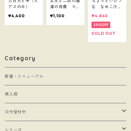
三日月と雫（ピ
女王と二匹の猫
ちょっといびつ
アスのみ）
達の肖像 マイ
な なめこ汁
クロファイバー
（ブローチ）
¥4,400
¥1,100
¥4,840
クロス
20%OFF
SOLD OUT
Category
新着・リニューアル
再入荷
只今受付中
・受注制作
シリーズ