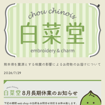
- papillon
- ケース
- 暗黒騎士団
- 白菜堂 charm chain
- 白菜堂キャラクターズ
- Xmas
熊本県を震源とする地震の影響によるお荷物のお届けについて
2026/7/29