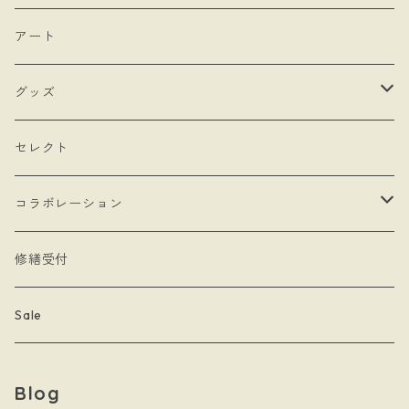
- モロッカンチャーム
- ネックレスタイプ
- ブローチ
アート
- hand
- シングルタイプ
- 耳飾り
グッズ
- Drop Rose
- チェーン・カラビナ
- ネックレス
- バッグ
セレクト
- 本型チャーム
- ステッカー
コラボレーション
- Lady & Royal
- クリーナークロス
limboussole
修繕受付
- 月星夜
- 文房具
こまっちゃん
Sale
- 黄道十二星座
- キーホルダー
Blog