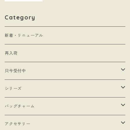
Category
新着・リニューアル
再入荷
只今受付中
・受注制作
シリーズ
・抽選販売
- 馬
バッグチャーム
・bracket No.
- リボン
- ロゼットタイプ
アクセサリー