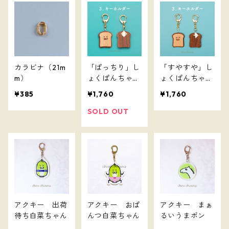
カラビナ（21m
「ぱっちり」し
「すやすや」し
m）
ょくぱんちゃん
ょくぱんちゃん
キーホルダー
キーホルダー
¥385
¥1,760
¥1,760
SOLD OUT
アクキー 出荷
アクキー おぱ
アクキー まぁ
待ち白菜ちゃん
んつ白菜ちゃん
るいうまポン