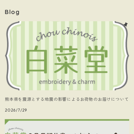
- 黄道十二星座
- キーホルダー
Blog
- papillon
- ケース
- 暗黒騎士団
- 白菜堂 charm chain
- 白菜堂キャラクターズ
- Xmas
熊本県を震源とする地震の影響によるお荷物のお届けについて
2026/7/29