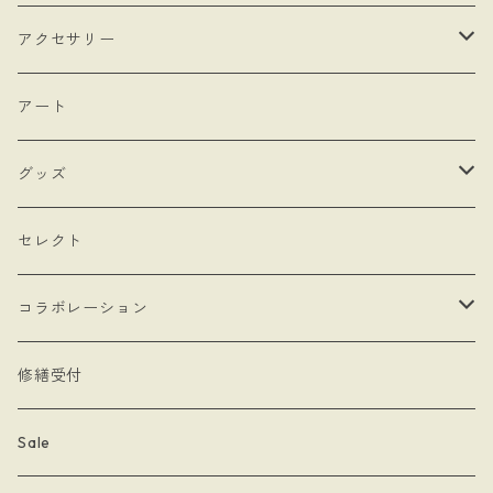
・bracket No.
- リボン
- ロゼットタイプ
アクセサリー
- モロッカンチャーム
- ネックレスタイプ
- ブローチ
アート
- hand
- シングルタイプ
- 耳飾り
グッズ
- Drop Rose
- チェーン・カラビナ
- ネックレス
- バッグ
セレクト
- 本型チャーム
- ステッカー
コラボレーション
- Lady & Royal
- クリーナークロス
limboussole
修繕受付
- 月星夜
- 文房具
こまっちゃん
Sale