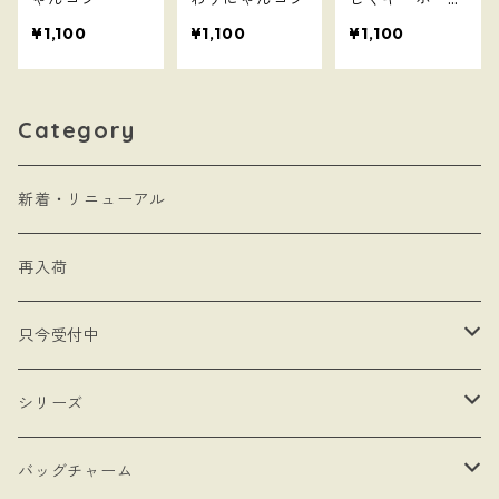
を叩くにゃんコ
¥1,100
¥1,100
¥1,100
ツ
Category
新着・リニューアル
再入荷
只今受付中
・受注制作
シリーズ
・抽選販売
- 馬
バッグチャーム