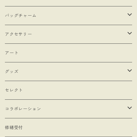
・抽選販売
- 馬
バッグチャーム
・bracket No.
- リボン
- ロゼットタイプ
アクセサリー
- モロッカンチャーム
- ネックレスタイプ
- ブローチ
アート
- hand
- シングルタイプ
- 耳飾り
グッズ
- Drop Rose
- チェーン・カラビナ
- ネックレス
- バッグ
セレクト
- 本型チャーム
- ステッカー
コラボレーション
- Lady & Royal
- クリーナークロス
limboussole
修繕受付