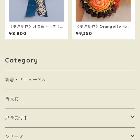
《受注制作》月星夜 -コズミッ
《受注制作》Orangette -blo
クナイト-
od orange-
¥8,800
¥9,350
Category
新着・リニューアル
再入荷
只今受付中
・受注制作
シリーズ