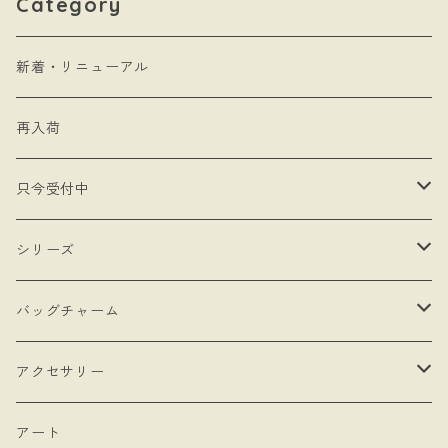
Category
新着・リニューアル
再入荷
只今受付中
・受注制作
シリーズ
・抽選販売
- 馬
バッグチャーム
・bracket No.
- リボン
- ロゼットタイプ
アクセサリー
- モロッカンチャーム
- ネックレスタイプ
- ブローチ
アート