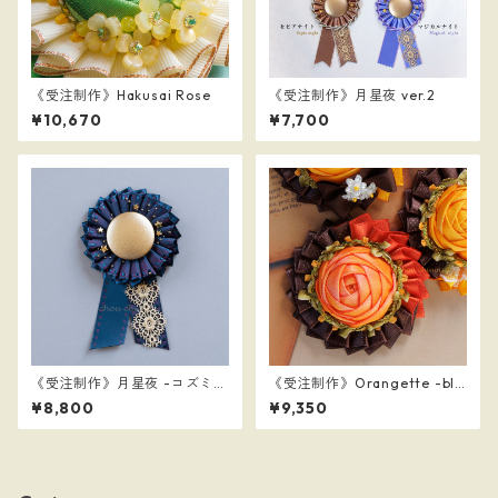
《受注制作》Hakusai Rose
《受注制作》月星夜 ver.2
¥10,670
¥7,700
《受注制作》月星夜 -コズミッ
《受注制作》Orangette -blo
クナイト-
od orange-
¥8,800
¥9,350