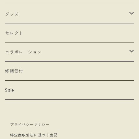
- hand
- シングルタイプ
- 耳飾り
グッズ
- Drop Rose
- チェーン・カラビナ
- ネックレス
- バッグ
セレクト
- 本型チャーム
- ステッカー
コラボレーション
- Lady & Royal
- クリーナークロス
limboussole
修繕受付
- 月星夜
- 文房具
こまっちゃん
Sale
- 黄道十二星座
- キーホルダー
プライバシーポリシー
- papillon
- ケース
特定商取引法に基づく表記