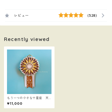
レビュー
(528)
Recently viewed
もう一つの小さな十星座 天
秤座
¥11,000