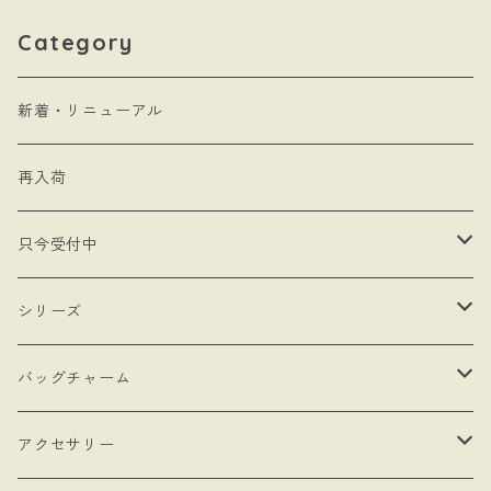
Category
新着・リニューアル
再入荷
只今受付中
・受注制作
シリーズ
・抽選販売
- 馬
バッグチャーム
・bracket No.
- リボン
- ロゼットタイプ
アクセサリー