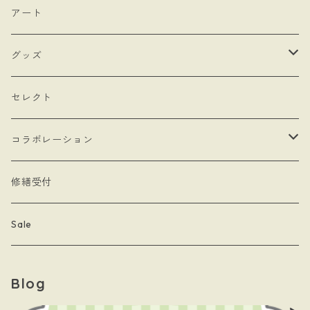
- モロッカンチャーム
- ネックレスタイプ
- ブローチ
アート
- hand
- シングルタイプ
- 耳飾り
グッズ
- Drop Rose
- チェーン・カラビナ
- ネックレス
- バッグ
セレクト
- 本型チャーム
- ステッカー
コラボレーション
- Lady & Royal
- クリーナークロス
limboussole
修繕受付
- 月星夜
- 文房具
こまっちゃん
Sale
- 黄道十二星座
- キーホルダー
Blog
- papillon
- ケース