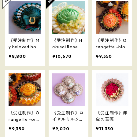
《受注制作》M
《受注制作》H
《受注制作》O
y beloved hors
akusai Rose
rangette -bloo
e
d orange-
¥8,800
¥10,670
¥9,350
《受注制作》O
《受注制作》ロ
《受注制作》赤
rangette -ora
イヤルミルクテ
金の薔薇
nge-
ィ
¥9,350
¥9,020
¥11,330