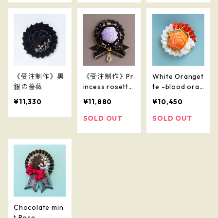
《受注制作》黒
《受注制作》Pr
White Oranget
銀の薔薇
incess rosette
te -blood oran
-紫夜姫-
ge-
¥11,330
¥11,880
¥10,450
SOLD OUT
SOLD OUT
Chocolate min
t Rose