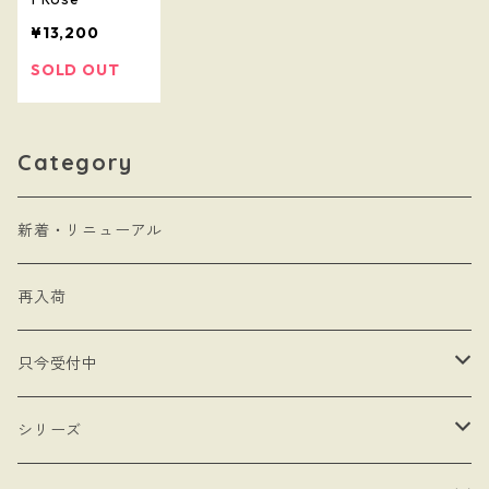
¥13,200
SOLD OUT
Category
新着・リニューアル
再入荷
只今受付中
・受注制作
シリーズ