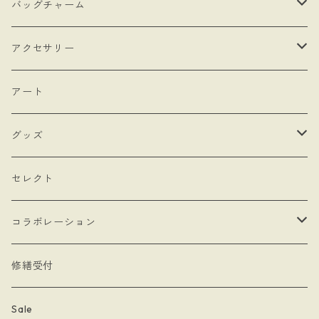
・抽選販売
- 馬
バッグチャーム
・bracket No.
- リボン
- ロゼットタイプ
アクセサリー
- モロッカンチャーム
- ネックレスタイプ
- ブローチ
アート
- hand
- シングルタイプ
- 耳飾り
グッズ
- Drop Rose
- チェーン・カラビナ
- ネックレス
- バッグ
セレクト
- 本型チャーム
- ステッカー
コラボレーション
- Lady & Royal
- クリーナークロス
limboussole
修繕受付
- 月星夜
- 文房具
こまっちゃん
Sale