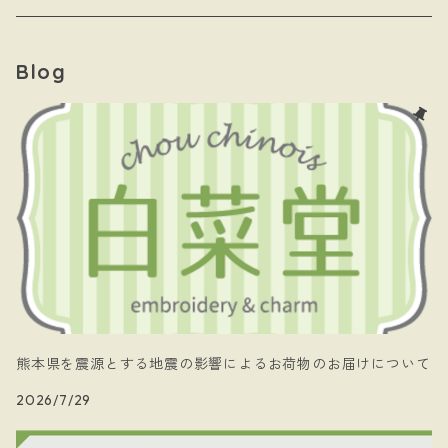
- 黄道十二星座
- キーホルダー
Blog
- papillon
- ケース
- 暗黒騎士団
- 白菜堂 charm chain
- 白菜堂キャラクターズ
- Xmas
熊本県を震源とする地震の影響によるお荷物のお届けについて
2026/7/29