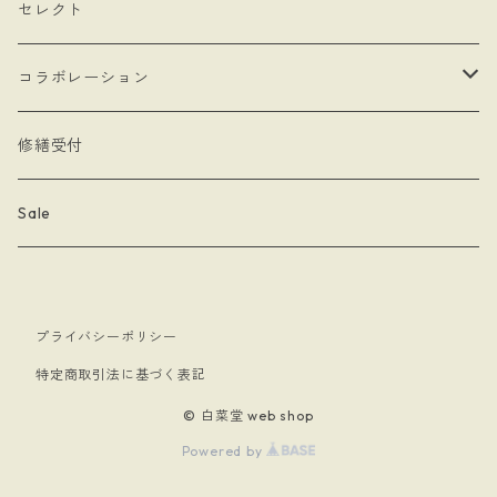
- Drop Rose
- チェーン・カラビナ
- ネックレス
- バッグ
セレクト
- 本型チャーム
- ステッカー
コラボレーション
- Lady & Royal
- クリーナークロス
limboussole
修繕受付
- 月星夜
- 文房具
こまっちゃん
Sale
- 黄道十二星座
- キーホルダー
プライバシーポリシー
- papillon
- ケース
特定商取引法に基づく表記
- 暗黒騎士団
© 白菜堂 web shop
Powered by
- 白菜堂 charm chain