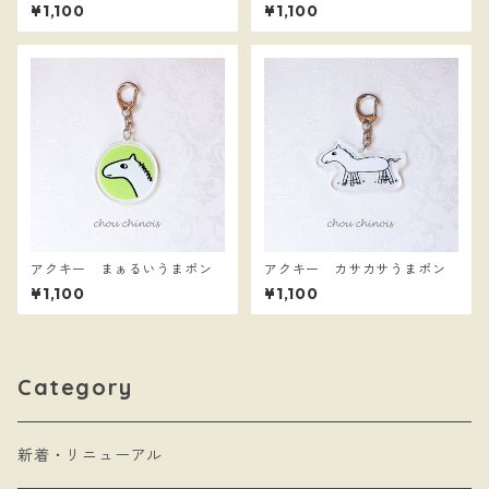
ん
ん
¥1,100
¥1,100
アクキー まぁるいうまポン
アクキー カサカサうまポン
¥1,100
¥1,100
Category
新着・リニューアル