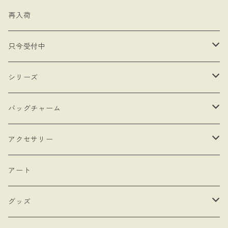
再入荷
只今受付中
・受注制作
シリーズ
・抽選販売
- 馬
バッグチャーム
・bracket No.
- リボン
- ロゼットタイプ
アクセサリー
- モロッカンチャーム
- ネックレスタイプ
- ブローチ
アート
- hand
- シングルタイプ
- 耳飾り
グッズ