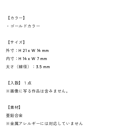
【カラー】
・ゴールドカラー
【サイズ】
外寸：H 21 x W 14 mm
内寸：H 14 x W 7 mm
太さ（線径）：3.5 mm
【入数】１点
※画像に写る作品は含みません。
【素材】
亜鉛合金
※金属アレルギーには対応していません