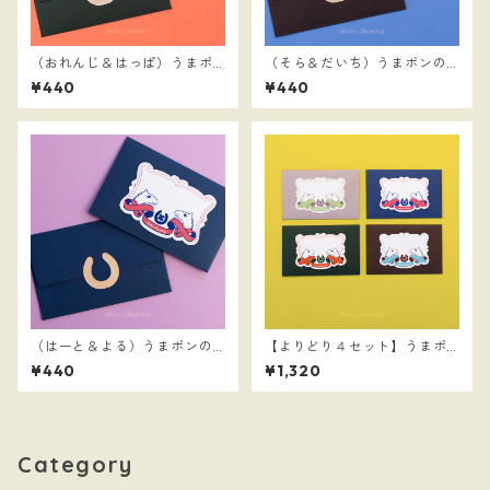
（おれんじ＆はっぱ）うまポ
（そら＆だいち）うまポンの
ンのメッセージステッカーと
メッセージステッカーとミニ
¥440
¥440
ミニ封筒
封筒
（はーと＆よる）うまポンの
【よりどり４セット】うまポ
メッセージステッカーとミニ
ンのメッセージステッカーと
¥440
¥1,320
封筒
ミニ封筒のセット
Category