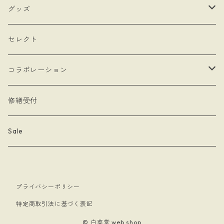
- hand
- シングルタイプ
- 耳飾り
グッズ
- Drop Rose
- チェーン・カラビナ
- ネックレス
- バッグ
セレクト
- 本型チャーム
- ステッカー
コラボレーション
- Lady & Royal
- クリーナークロス
limboussole
修繕受付
- 月星夜
- 文房具
こまっちゃん
Sale
- 黄道十二星座
- キーホルダー
プライバシーポリシー
- papillon
- ケース
特定商取引法に基づく表記
- 暗黒騎士団
© 白菜堂 web shop