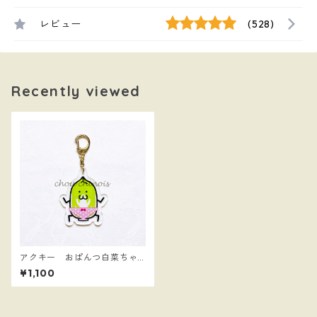
レビュー
(528)
Recently viewed
アクキー おぱんつ白菜ちゃ
ん
¥1,100