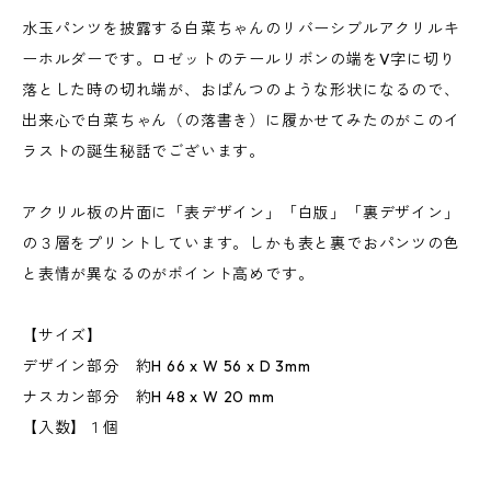
水玉パンツを披露する白菜ちゃんのリバーシブルアクリルキ
ーホルダーです。ロゼットのテールリボンの端をV字に切り
落とした時の切れ端が、おぱんつのような形状になるので、
出来心で白菜ちゃん（の落書き）に履かせてみたのがこのイ
ラストの誕生秘話でございます。
アクリル板の片面に「表デザイン」「白版」「裏デザイン」
の３層をプリントしています。しかも表と裏でおパンツの色
と表情が異なるのがポイント高めです。
【サイズ】
デザイン部分 約H 66 x W 56 x D 3mm
ナスカン部分 約H 48 x W 20 mm
【入数】１個