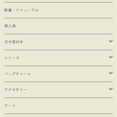
新着・リニューアル
再入荷
只今受付中
・受注制作
シリーズ
・抽選販売
- 馬
バッグチャーム
・bracket No.
- リボン
- ロゼットタイプ
アクセサリー
- モロッカンチャーム
- ネックレスタイプ
- ブローチ
アート