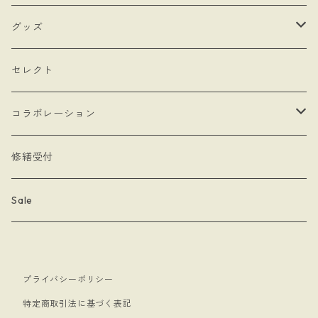
- hand
- シングルタイプ
- 耳飾り
グッズ
- Drop Rose
- チェーン・カラビナ
- ネックレス
- バッグ
セレクト
- 本型チャーム
- ステッカー
コラボレーション
- Lady & Royal
- クリーナークロス
limboussole
修繕受付
- 月星夜
- 文房具
こまっちゃん
Sale
- 黄道十二星座
- キーホルダー
プライバシーポリシー
- papillon
- ケース
特定商取引法に基づく表記