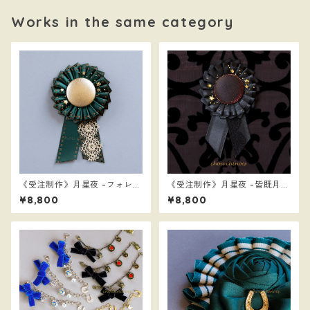
Works in the same category
《受注制作》月星夜 -フォレス
《受注制作》月星夜 -皆既月
トナイト-
蝕- ver.2
¥8,800
¥8,800