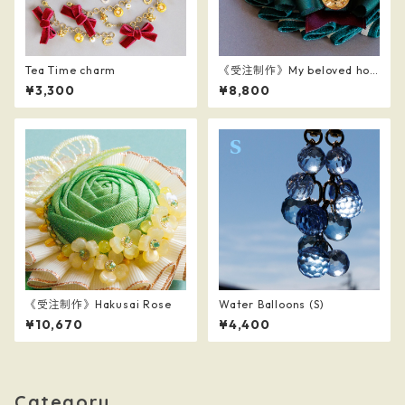
Tea Time charm
《受注制作》My beloved hor
se
¥3,300
¥8,800
《受注制作》Hakusai Rose
Water Balloons (S)
¥10,670
¥4,400
Category