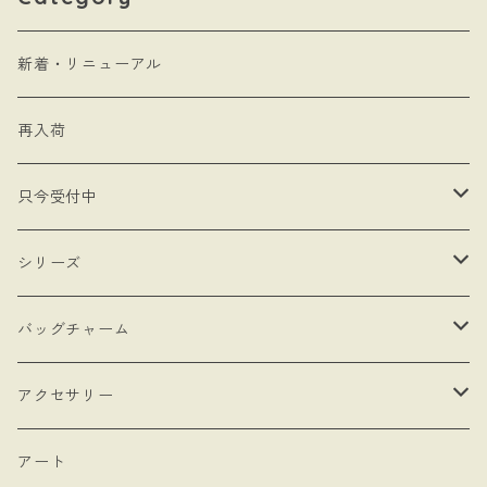
新着・リニューアル
再入荷
只今受付中
・受注制作
シリーズ
・抽選販売
- 馬
バッグチャーム
・bracket No.
- リボン
- ロゼットタイプ
アクセサリー
- モロッカンチャーム
- ネックレスタイプ
- ブローチ
アート