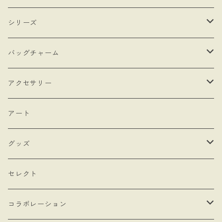
・受注制作
シリーズ
・抽選販売
- 馬
バッグチャーム
・bracket No.
- リボン
- ロゼットタイプ
アクセサリー
- モロッカンチャーム
- ネックレスタイプ
- ブローチ
アート
- hand
- シングルタイプ
- 耳飾り
グッズ
- Drop Rose
- チェーン・カラビナ
- ネックレス
- バッグ
セレクト
- 本型チャーム
- ステッカー
コラボレーション