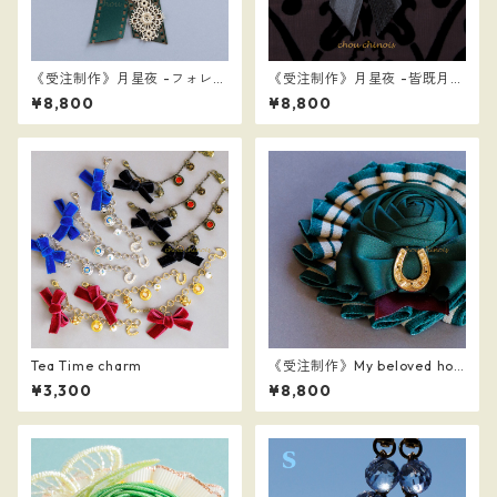
《受注制作》月星夜 -フォレス
《受注制作》月星夜 -皆既月
トナイト-
蝕- ver.2
¥8,800
¥8,800
Tea Time charm
《受注制作》My beloved hor
se
¥3,300
¥8,800