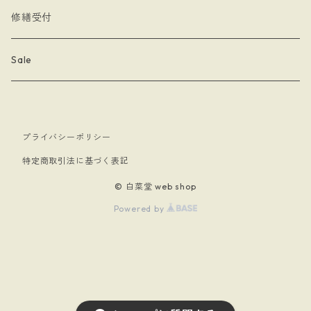
- Lady & Royal
- クリーナークロス
limboussole
修繕受付
- 月星夜
- 文房具
こまっちゃん
Sale
- 黄道十二星座
- キーホルダー
プライバシーポリシー
- papillon
- ケース
特定商取引法に基づく表記
- 暗黒騎士団
© 白菜堂 web shop
Powered by
- 白菜堂 charm chain
- 白菜堂キャラクターズ