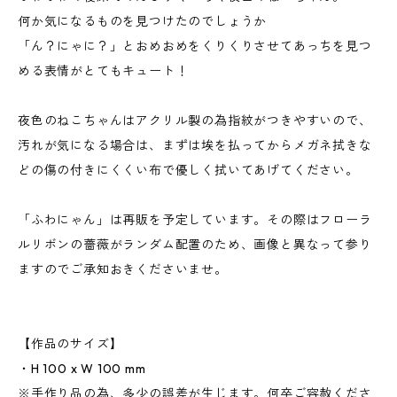
何か気になるものを見つけたのでしょうか
「ん？にゃに？」とおめおめをくりくりさせてあっちを見つ
める表情がとてもキュート！
夜色のねこちゃんはアクリル製の為指紋がつきやすいので、
汚れが気になる場合は、まずは埃を払ってからメガネ拭きな
どの傷の付きにくくい布で優しく拭いてあげてください。
「ふわにゃん」は再販を予定しています。その際はフローラ
ルリボンの薔薇がランダム配置のため、画像と異なって参り
ますのでご承知おきくださいませ。
【作品のサイズ】
・H 100 x W 100 mm
※手作り品の為、多少の誤差が生じます。何卒ご容赦くださ