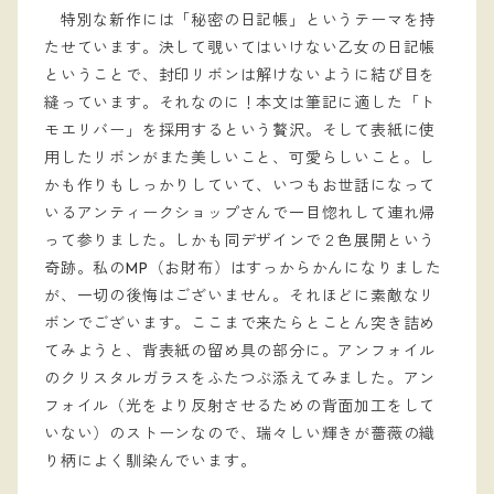
特別な新作には「秘密の日記帳」というテーマを持
たせています。決して覗いてはいけない乙女の日記帳
ということで、封印リボンは解けないように結び目を
縫っています。それなのに！本文は筆記に適した「ト
モエリバー」を採用するという贅沢。そして表紙に使
用したリボンがまた美しいこと、可愛らしいこと。し
かも作りもしっかりしていて、いつもお世話になって
いるアンティークショップさんで一目惚れして連れ帰
って参りました。しかも同デザインで２色展開という
奇跡。私のMP（お財布）はすっからかんになりました
が、一切の後悔はございません。それほどに素敵なリ
ボンでございます。ここまで来たらとことん突き詰め
てみようと、背表紙の留め具の部分に。アンフォイル
のクリスタルガラスをふたつぶ添えてみました。アン
フォイル（光をより反射させるための背面加工をして
いない）のストーンなので、瑞々しい輝きが薔薇の織
り柄によく馴染んでいます。