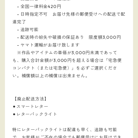
- 全国一律料金420円
- 日時指定不可 お届け先様の郵便受けへの配送で配
達完了
- 追跡可能
- 配送時の紛失や破損の保証あり 限度額3,000円
- ヤマト運輸がお届け致します
※作品やアイテムの単価が3,000円未満であって
も、購入合計金額が3,000円を超える場合は「宅急便
コンパクト（または宅急便）」を必ずご選択くださ
い。補償額以上の補償は出来ません。
【廃止配送方法】
⚫︎スマートレター
⚫︎レターパックライト
特にレターパックライトは配達も早く、追跡も可能
で、お客様がご不在の場合でも郵便受けにお届けでき