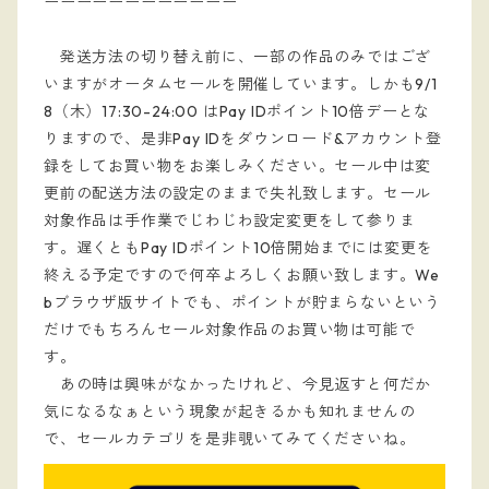
ーーーーーーーーーーーー
発送方法の切り替え前に、一部の作品のみではござ
いますがオータムセールを開催しています。しかも9/1
8（木）17:30-24:00 はPay IDポイント10倍デーとな
りますので、是非Pay IDをダウンロード&アカウント登
録をしてお買い物をお楽しみください。セール中は変
更前の配送方法の設定のままで失礼致します。セール
対象作品は手作業でじわじわ設定変更をして参りま
す。遅くともPay IDポイント10倍開始までには変更を
終える予定ですので何卒よろしくお願い致します。We
bブラウザ版サイトでも、ポイントが貯まらないという
だけでもちろんセール対象作品のお買い物は可能で
す。
あの時は興味がなかったけれど、今見返すと何だか
気になるなぁという現象が起きるかも知れませんの
で、セールカテゴリを是非覗いてみてくださいね。