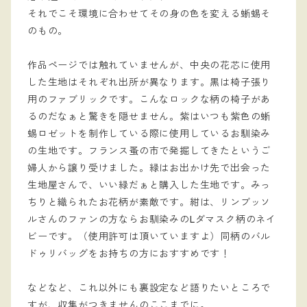
それでこそ環境に合わせてその身の色を変える蜥蜴そ
のもの。
作品ページでは触れていませんが、中央の花芯に使用
した生地はそれぞれ出所が異なります。黒は椅子張り
用のファブリックです。こんなロックな柄の椅子があ
るのだなぁと驚きを隠せません。紫はいつも紫色の蜥
蜴ロゼットを制作している際に使用しているお馴染み
の生地です。フランス蚤の市で発掘してきたというご
婦人から譲り受けました。緑はお出かけ先で出会った
生地屋さんで、いい緑だぁと購入した生地です。みっ
ちりと織られたお花柄が素敵です。紺は、リンブッソ
ルさんのファンの方ならお馴染みのLダマスク柄のネイ
ビーです。（使用許可は頂いていますよ）同柄のバル
ドゥリバッグをお持ちの方におすすめです！
などなど、これ以外にも裏設定など語りたいところで
すが、収集がつきませんのここまでに。