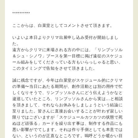
**********
ここからは、白菜堂としてコメントさせて頂きます。
いよいよ本日よりクリマ出展申し込み受付が開始しまし
た。
遠方からクリマに来場される方の中には、「リンブッソル
＆シュ・シノワ」ブースを第一目標に掲げ遠征のスケジュ
ール組みをしてくださっている方もいらっしゃると思い、
このタイミングで告知をさせて頂きました。
誠に残念ですが、今年は白菜堂がスケジュール的にクリマ
の準備〜当日にあたる期間が、創作活動とは別の用件で忙
しくなりそうで、リンブッソルさんにどう伝えようかなと
逡巡していたところ、リンブッソルさんから実は...と相談
を頂きまして、それならお休みをしましょうという結論に
至りました。皆さんに直接お会いすることが叶わず寂しい
限りではございますが「スケジュールカツカツの状態で死
ぬほど頑張る」カードを繰り出す事は、制作する作品にも
悪い影響がでてします。それは作り手側としても本意では
ない、というのが正直なところです。嗚呼どうか暖かい目