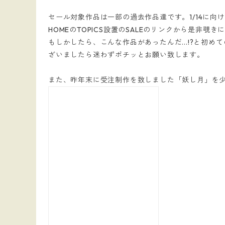
セール対象作品は一部の過去作品達です。1/14に向
HOMEのTOPICS設置のSALEのリンクから是非覗
もしかしたら、こんな作品があったんだ...!?と
ざいましたら迷わずポチッとお願い致します。
また、昨年末に受注制作を致しました「妖し月」を