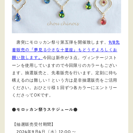
唐突にモロッカン祭り第五弾を開催致します。
9/8先
着販売の「夢見る小さな十星座」もどうぞよろしくお
願い致します。
今回は新作が３点。ヴィンテージスト
ーンを使用していますので今回限りのカラーもござい
ます。抽選販売と、先着販売を行います。定刻に待ち
構えるのは難しい！という方は是非抽選販売をご活用
ください。おひとり様１回ずつ各カラーにエントリー
くださってOKです。
●モロッカン祭りスケジュール●
【抽選販売受付期間】
2024年9月4日（水）12:00 〜