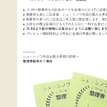
● 11:30〜順番待ちの記名ボードを会場のビル１F
● 順番待ち表にご記名後、シュ・シノワ作品の購入を希
● 順番待ち表へのご記名はご本人様に限定致します。後
● お待ちの際は会場のビル１Fの入り口に一列でお並
●
11:30より前の時間には並ばないようにお願い致しま
● プレビュー開始時刻より早めに会場の準備が整いま
======
シュ・シノワ作品を購入希望の皆様へ
整理券配布のご案内