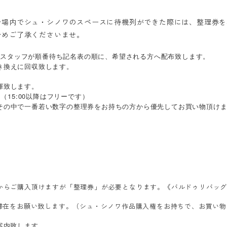
会場内でシュ・シノワのスペースに待機列ができた際には、整理券を
予めご了承くださいませ。
ら、スタッフが順番待ち記名表の順に、希望される方へ配布致します。
き換えに回収致します。
揮致します。
。（15:00以降はフリーです）
その中で一番若い数字の整理券をお持ちの方から優先してお買い物頂け
からご購入頂けますが「整理券」が必要となります。《バルドゥリバッ
に滞在をお願い致します。（シュ・シノワ作品購入権をお持ちで、お買い
案内致します。