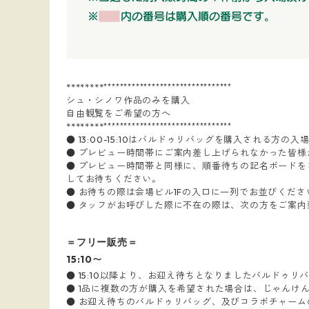
********
********
********
********
********
シュ・シノワ作品のみを購入
自由観覧をご希望の方へ
********
********
********
********
********
● 13:00-15:10はバルドゥリバッグを購入される
● プレビュー時間帯にご案内差し上げられなかった皆様
● プレビュー時間帯と同様に、順番待ちの記名ボード
してお待ちください。
● お待ちの際は会場ビル1Fの入口に一列でお並びくだ
● タッフがお呼びした際に不在の際は、次の方をご案内
＝フリー販売＝
15:10〜
● 15:10以降より、お迎え待ちとなりましたバルド
● 1品に複数の方が購入を希望された場合は、じゃんけ
● お迎え待ちのバルドゥリバッグ、及びコラボチャーム