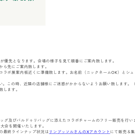
方の入場が優先となります。会場の様子を見て順番にご案内致します。
から先にご案内致します。
をコラボ展案内板近くに準備致します。お名前（ニックネームOK）とシ
さい。この時、近隣の店舗様にご迷惑がかからないようお願い致します。
致します。
ゥリバッグ及びバルドゥリバッグに添えたコラボチャームのフリー販売を行い
ん大会を開催いたします。
の最終ラインナップ状況は
リンブッソルさんのXアカウント
にて販売＆集