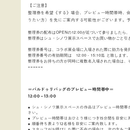
【ご注意】
整理券を希望《する》場合、プレビュー時間帯時、
りたい方）を先にご案内する可能性がございます。
整理券の配布はOPENの12:00が近づいて参りました
整理券はシュ・シノワ展示スペースでお買い物かごと引
整理券番号は、コラボ展会場に入場された際に効力を発
整理券番号の有効期間は 12:00 - 15:10迄 と致します
整理券をお持ちの方が同時に複数名入場された場合は、
======
＝バルドゥリバッグのプレビュー時間帯中＝
12:00 - 13:00
●
シュ・シノワ展示スペースの作品はプレビュー時間帯
さい。
●
プレビュー時間帯はおひとり様につき15分間を目安
●
順番待ち表より12名様を目安にご案内致します。
● スタッフがお呼びした際に不在の場合は、次の方をご