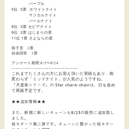
パープル
5位 5票 ホワイトナイト
マジカルナイト
パールナイト
8位 3票 セピアナイト
9位 2票 はじまりの星
11
1
位
票
さよならの星
様子見 2票
自由回答 1票
アンケート期間 8/3〜8/24
----------------------------------
これまでたくさんの方にお迎え頂いた実績もあり、相
変わらず「ミッドナイト」が人気のようですね。
「月星夜シリーズ」の Star charm chainは、
日を改め
て再販予定です。
★★追加情報★★
また、新規に新しいチェーンも8/23の販売に追加致し
ました。
桜モチーフ第二弾です。チェーンに繋がった桜モチー