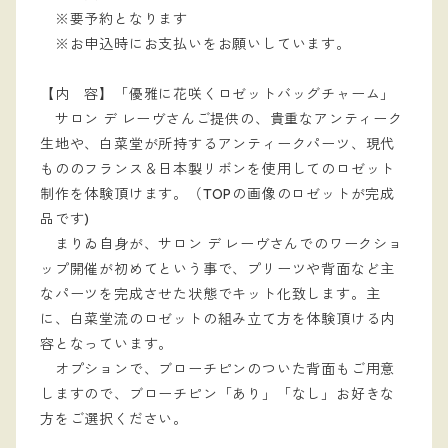
※要予約となります
※お申込時にお支払いをお願いしています。
【内 容】「優雅に花咲くロゼットバッグチャーム」
サロン デ レーヴさんご提供の、貴重なアンティーク
生地や、白菜堂が所持するアンティークパーツ、現代
もののフランス＆日本製リボンを使用してのロゼット
制作を体験頂けます。（TOPの画像のロゼットが完成
品です)
まりゐ自身が、サロン デ レーヴさんでのワークショ
ップ開催が初めてという事で、プリーツや背面など主
なパーツを完成させた状態でキット化致します。主
に、白菜堂流のロゼットの組み立て方を体験頂ける内
容となっています。
オプションで、ブローチピンのついた背面もご用意
しますので、ブローチピン「あり」「なし」お好きな
方をご選択ください。