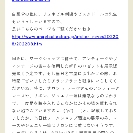
白菜堂の他に、リュネビル刺繍やビスクドールの先生
もいらっしゃいますので、
是非こちらのページもご覧くださいね♪
http://www.angelcollection.jp/atelier_reves20220
8/202208.htm
因みに、ワークショップに併せて、アンティークやヴ
ィンテージの素材を使用した新作のロゼットも展示販
売頂く予定です。もし当日名古屋にお出かけの際、お
時間ございましたらチラッチラッと覗きにいらしてく
ださいね。特に、サロン デ レーヴさんのアンティーク
レースや、リボン、ジュエリー達は素敵なものばかり
で、一度足を踏み入れるとなかなかその場を離れられ
ない沼でございますのよ...(^p^) （と、記載しており
ましたが、当日はワークショップ関連の展示のみ、レ
ースやジュエリー等はサロンには並ばないそうです。