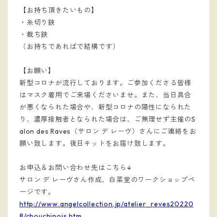
【お持ち頂きたいもの】
・糸切り鋏
・裁ち鋏
（お持ちであればで結構です）
【お願い】
新型コロナが流行しております。ご参加くださる皆様
はマスク着用でご来場くださいませ。また、当日具合
が悪くなられた場合や、新型コロナの陽性になられた
り、濃厚接触者となられた場合は、ご無理せず主催のS
alon des Raves（サロン デ レーヴ）さんにご連絡をお
願い致します。後日キットをお届け致します。
お申込＆お問い合わせ先はこちら↓
サロン デ レーヴさん作成、白菜堂のワークショップペ
ージです。
http://www.angelcollection.jp/atelier_reves20220
8/chouchinois.htm