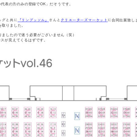
の代表の方のみの登録でOK」だそうです。
ッグと共に
「リンブッソル」
さんと
クリエーターズマーケット
に
合同出展致し
を取りました。
りましたので迷う必要がございません（笑）
ースが見えてくるはずです。