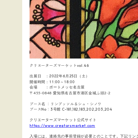
クリエーターズマーケットvol.46
出展日 ：2022
）
6
25
土
年
月
日（
開催時間：11:00
18:00
～
会場 ：ポートメッセ名古屋
〒455-0848
愛知県名古屋市港区金城ふ頭2-2
ブース名 ：リンブッソル＆シュ・シノワ
ブースNo：3号館 C-181,182,183,202,203,204
クリエーターズマーケット公式サイト
https://www.creatorsmarket.com
入場には、連絡先の事前登録が必要とのことです。下記リン