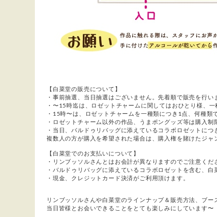
【白菜堂の販売について】
・事前抽選、当日抽選はございません。先着順で販売を行い
・〜15時迄は、ロゼットチャームに関してはおひとり様、一
・15時〜は、ロゼットチャームを一種類につき1点、何種類
・ロゼットチャーム以外の作品、うまポングッズ等は購入制
・当日、バルドゥリバッグに添えているコラボロゼットにつ
複数人の方が購入を希望された場合は、購入権を賭けたジャ
【白菜堂でのお支払いについて】
・リンブッソルさんとはお会計が異なりますのでご注意くだ
・バルドゥリバッグに添えているコラボロゼットを含む、白
・現金、クレジットカード決済がご利用頂けます。
リンブッソルさんや白菜堂のラインナップ＆販売方法、ブー
当日皆様とお会いできることをとても楽しみにしています〜