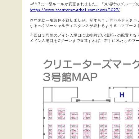
※6/17に一部ルールが変更されました。「来場時のグループ
https://www.creatorsmarket.com/news/1027/
昨年末は一度お休み致しましが、今年もコラボバルドゥリバ
なるべくソーシャルディスタンスが取れるよう６コマブース
今回は３号館のメイン入場口に比較的近い場所への配置とな
メイン入場口をCゾーンまで直進すれば、右手に私たちのブ