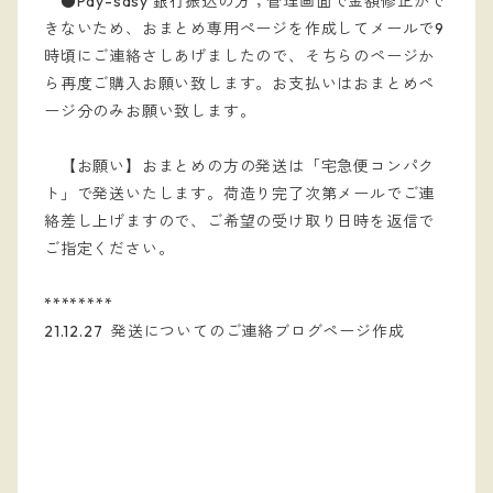
　●Pay-sasy 銀行振込の方；管理画面で金額修正がで
きないため、おまとめ専用ぺージを作成してメールで9
時頃にご連絡さしあげましたので、そちらのページか
ら再度ご購入お願い致します。お支払いはおまとめペ
ージ分のみお願い致します。
　【お願い】おまとめの方の発送は「宅急便コンパク
ト」で発送いたします。荷造り完了次第メールでご連
絡差し上げますので、ご希望の受け取り日時を返信で
ご指定ください。
********
21.12.27  発送についてのご連絡ブログページ作成