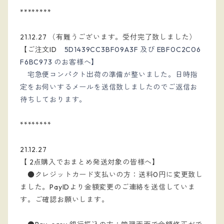
********
21.12.27 （有難うございます。受付完了致しました）
【ご注文ID　
5D1439CC3BF09A3F 及
び
EBF0C2C06
F6BC973 のお客様へ】
宅急便コンパクト出荷の準備が整いました。日時指
定をお伺いするメールを送信致しましたのでご返信お
待ちしております。
********
21.12.27 
【 2点購入でおまとめ発送対象の皆様へ】
　●クレジットカード支払いの方：送料0円に変更致し
ました。PayIDより金額変更のご連絡を送信していま
す。ご確認お願いします。