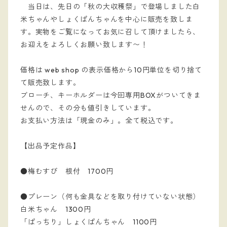
当日は、先日の「秋の大収穫祭」で登場しました白
米ちゃんやしょくぱんちゃんを中心に販売を致しま
す。実物をご覧になってお気に召して頂けましたら、
お迎えをよろしくお願い致します〜！
価格は web shop の表示価格から10円単位を切り捨て
て販売致します。
ブローチ、キーホルダーは今回専用BOXがついてきま
せんので、その分も値引きしています。
お支払い方法は「現金のみ」。全て税込です。
【出品予定作品】
●梅むすび 根付 1700円
●プレーン（何も金具などを取り付けていない状態）
白米ちゃん 1300円
「ぱっちり」しょくぱんちゃん 1100円