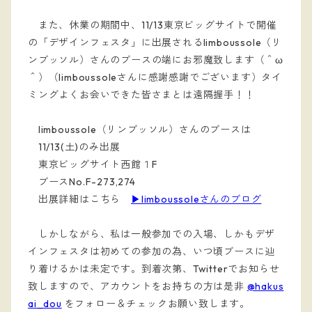
また、休業の期間中、11/13東京ビッグサイトで開催
の「デザインフェスタ」に出展されるlimboussole（リ
ンブッソル）さんのブースの端にお邪魔致します（＾ω
＾）（limboussoleさんに感謝感謝でございます）タイ
ミングよくお会いできた皆さまとは遠隔握手！！
limboussole（リンブッソル）さんのブースは
11/13(土)のみ出展
東京ビッグサイト西館１F
ブースNo.F-273,274
出展詳細はこちら
▶︎limboussoleさんのブログ
しかしながら、私は一般参加での入場、しかもデザ
インフェスタは初めての参加の為、いつ頃ブースに辿
り着けるかは未定です。到着次第、Twitterでお知らせ
致しますので、アカウントをお持ちの方は是非
@hakus
ai_dou
をフォロー＆チェックお願い致します。