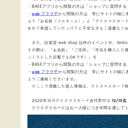
・BASEアプリから閲覧の方は「ショップに質問する
web ブラウザ
・
から閲覧の方は 常にサイトの端に
より「お名前（フルネーム）」と「クリスマスカー
あれ？希望していたっけ？と不安な方もご遠慮なく
また、
白菜堂 web shop 以外のイベントや、li
その際は、「お名前」「ご住所」「作品を購入した
っくりとした記載でもOKです）」を
・BASEアプリから閲覧の方は「ショップに質問する
web ブラウザ
・
から閲覧の方は 常にサイトの端に
よりご連絡くださいませ。
※ここで頂戴した個人情報は、クリスマスカード発
2020年分のクリスマスカード送付受付は
12/15迄
クリスマスカードはお一人様につき年間を通して