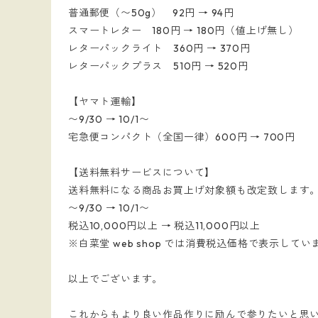
普通郵便（〜50g） 92円 → 94円
スマートレター 180円 → 180円（値上げ無し）
レターパックライト 360円 → 370円
レターパックプラス 510円 → 520円
【ヤマト運輸】
〜9/30 → 10/1〜
宅急便コンパクト（全国一律）600円 → 700円
【送料無料サービスについて】
送料無料になる商品お買上げ対象額も改定致します
〜9/30 → 10/1〜
税込10,000円以上 → 税込11,000円以上
※白菜堂 web shop では消費税込価格で表示してい
以上でございます。
これからもより良い作品作りに励んで参りたいと思