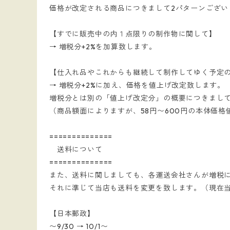
価格が改定される商品につきまして2パターンござい
【すでに販売中の内１点限りの制作物に関して】
→ 増税分+2%を加算致します。
【仕入れ品やこれからも継続して制作してゆく予定
→ 増税分+2%に加え、価格を値上げ改定致します。
増税分とは別の「値上げ改定分」の概要につきまし
（商品額面によりますが、58円〜600円の本体価格
==============
送料について
==============
また、送料に関しましても、各運送会社さんが増税
それに準じて当店も送料を変更を致します。（現在
【日本郵政】
〜9/30 → 10/1〜