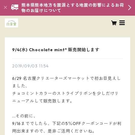
熊本県熊本地方を震源とする地震の影響によるお荷
物のお届けについて
9/4(水) Chocolate mint* 販売開始します
2019/09/03 11:54
6/29 名古屋クリエーターズマーケットで初お目見えし
ました、
チョコミントカラーのストライプリボンを少しだけリ
ニューアルして販売致します。
...その前に、
9/16まででしたら、下記の5％OFFクーポンコードが利
用出来ますので、是非ご活用くださいね。