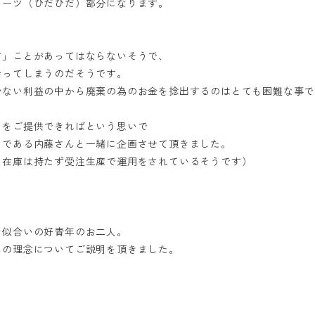
リーツ（ひだひだ）部分になります。
す」ことがあってはならないそうで、
余ってしまうのだそうです。
少ない利益の中から廃棄の為のお金を捻出するのはとても困難な事で
」をご提供できればという思いで
ュである内藤さんと一緒に企画させて頂きました。
な在庫は持たず受注生産で運用をされているそうです）
お似合いの好青年のお二人。
んの理念についてご説明を頂きました。