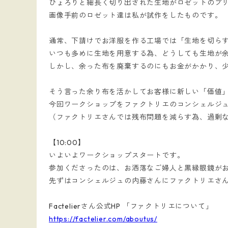
ひょろりと細長く切り出された生地がロゼットのプ
画像手前のロゼット達は私が試作をしたものです。
通常、下請けでお洋服を作る工場では「生地を切ら
いつも多めに生地を用意する為、どうしても生地が
しかし、余った布を廃棄するのにもお金がかかり、
そう言った余り布を活かしてお客様に新しい「価値
今回ワークショップをファクトリエのコンシェルジ
（ファクトリエさんでは残布問題を減らす為、過剰
【10:00】
いよいよワークショップスタートです。
参加くださったのは、お洒落なご婦人と黒縁眼鏡が
先ずはコンシェルジュの内藤さんにファクトリエさ
Factelierさん公式HP 「ファクトリエについて」
https://factelier.com/aboutus/