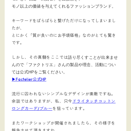
モノ以上の価値を与えてくれるファッションブランド。
キーワードをぱらぱらと繋げただけになってしまいまし
たが、
とにかく「質が良いのにお手頃価格」なのがとても驚き
です。
しかし、その真髄をここでは
語り尽くすことが出来ませ
んので「ファクトリエ」さんの製品や理念、活動につい
ては公式HPをご覧ください。
▶︎Factelier公式HP
流行に囚われないシンプルなデザインが素敵ですね。
余談ではありますが、私、只今
ドライタッチコットン
ロングカーデ/ブルー
を狙っています。
またワークショップが開催されましたら、その様子を
報告させて頂きますね。