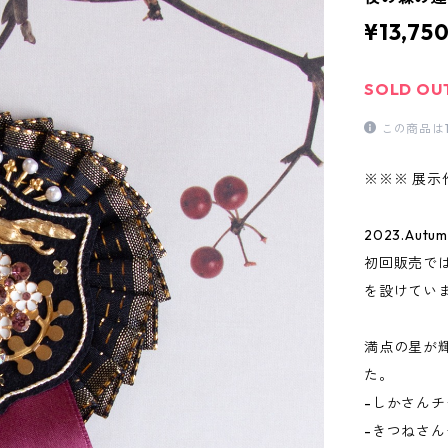
¥13,75
SOLD OU
この商品は
※※※ 展示
2023.Autu
初回販売で
を設けてい
満点の星が
た。
-しかさんチ
-きつねさ