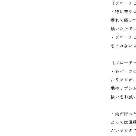
《ブローチ
・特に革や
擦れて傷が
頂いた上で
・ブローチ
をされない
《ブローチ
・各パーツ
おりますが
地やリボン
扱いをお願
・雨が降っ
よっては摩
ざいますの