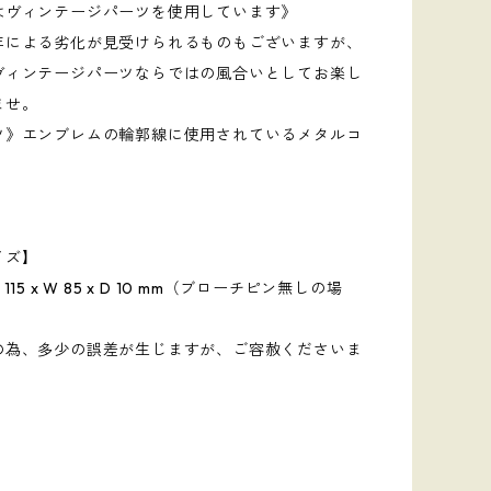
はヴィンテージパーツを使用しています》
年による劣化が見受けられるものもございますが、
ヴィンテージパーツならではの風合いとしてお楽し
ませ。
ツ》エンブレムの輪郭線に使用されているメタルコ
イズ】
15 x W 85 x D 10 mm（ブローチピン無しの場
の為、多少の誤差が生じますが、ご容赦くださいま
】