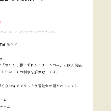
0
T
1点までのご注文とさせていただきます。
作品 ※※※
mn
は「おひとり様いずれか１チームのみ」と購入制限
ましたが、その制限を解除致します。
輝く夜の森ではひっそり運動会が開かれていまし
ーム
んチーム