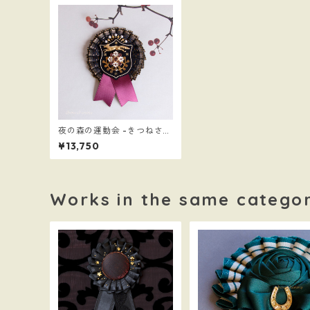
夜の森の運動会 -きつねさん
チーム-
¥13,750
Works in the same catego