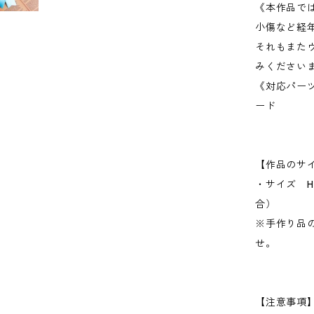
《本作品で
小傷など経
それもまた
みください
《対応パー
ード
【作品のサ
・サイズ H 1
合）
※手作り品
せ。
【注意事項