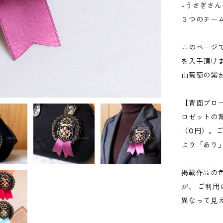
-うさぎさ
３つのチー
このページ
を入手頂け
山葡萄の紫
【背面ブロ
ロゼットの
（0円）。
より「あり
掲載作品の
が、 ご利
異なって見