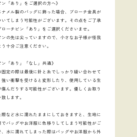
ピン「あり」をご選択の方へ》
エナメル製のバッグに飾った場合、ブローチ金具が
ついてしまう可能性がございます。その点をご了承
ブローチピン「あり」をご選択くださいませ。
ピンの先は尖っていますので、小さなお子様が怪我
よう十分ご注意ください。
ピン「あり」「なし」共通》
の固定の際は最後に針と糸でしっかり縫い合わせて
、強い衝撃を受けると変形したり、使用している生
が傷んだりする可能性がございます。優しくお取り
い致します。
た際など水に濡れたままにしておきますと、生地に
擦でバッグやお洋服に色移りしてしまう可能性がご
で、水に濡れてしまった際はバッグやお洋服から外