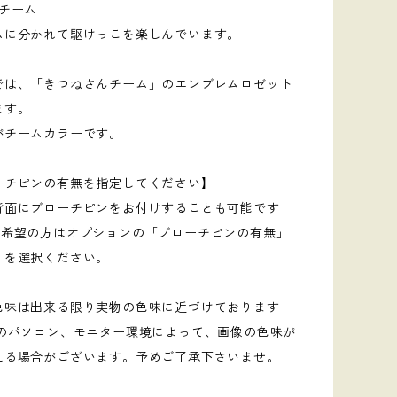
んチーム
ムに分かれて駆けっこを楽しんでいます。
では、「きつねさんチーム」のエンブレムロゼット
ます。
がチームカラーです。
ーチピンの有無を指定してください】
背面にブローチピンをお付けすることも可能です
ご希望の方はオプションの「ブローチピンの有無」
」を選択ください。
色味は出来る限り実物の色味に近づけております
用のパソコン、モニター環境によって、画像の色味が
える場合がございます。予めご了承下さいませ。