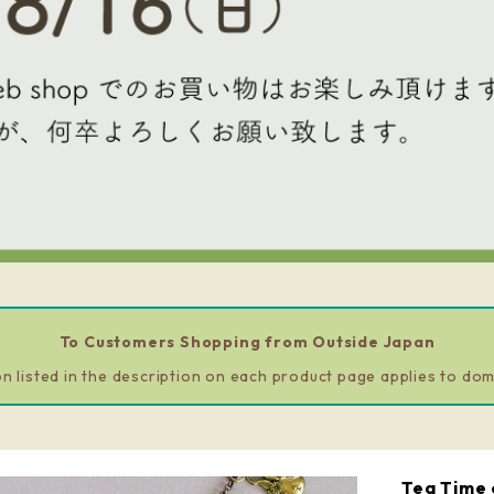
To Customers Shopping from Outside Japan
n listed in the description on each product page applies to dom
Tea Time