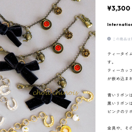
¥3,300
Internatio
この商品は
ティータイ
す。
ティーカッ
が嵌め込ま
青いリボン
黒いリボン
ピンクのリ
金具や、そ