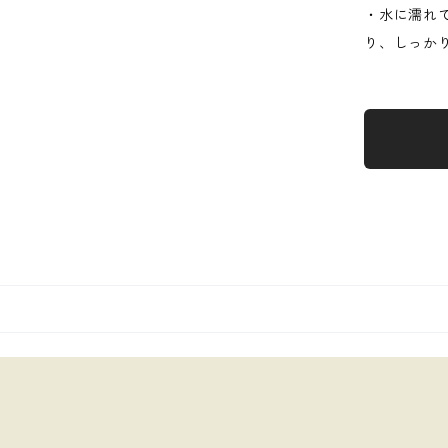
・水に濡れ
り、しっか