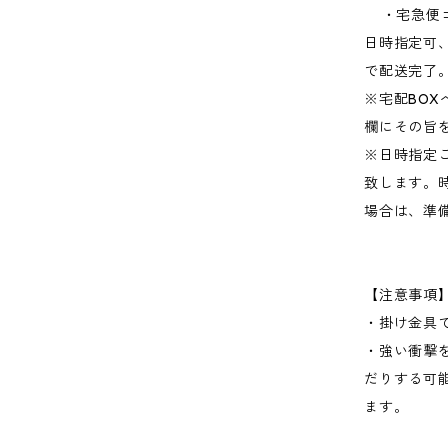
・宅急便コ
日時指定可
で配送完了
※宅配BO
欄にその旨
※日時指定
致します。
場合は、準
【注意事項
・掛け金具
・強い衝撃
だりする可
ます。