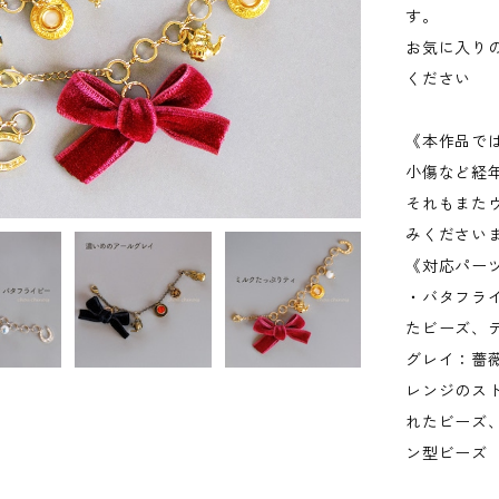
す。
お気に入り
ください
《本作品で
小傷など経
それもまた
みください
《対応パー
・バタフラ
たビーズ、
グレイ：薔
レンジのス
れたビーズ
ン型ビーズ