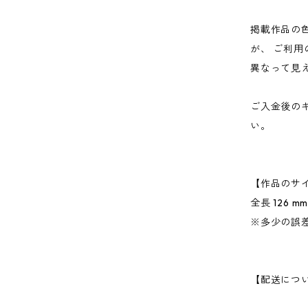
掲載作品の
が、 ご利
異なって見
ご入金後の
い。
【作品のサ
全長 126
※多少の誤
【配送につ