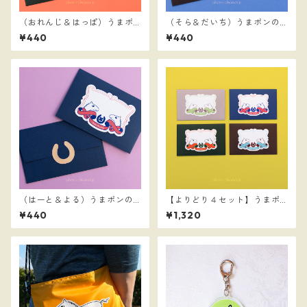
（おれんじ＆はっぱ）うまポ
（そら＆だいち）うまポンの
ンのメッセージステッカーと
メッセージステッカーとミニ
¥440
¥440
ミニ封筒
封筒
（はーと＆よる）うまポンの
【よりどり４セット】うまポ
メッセージステッカーとミニ
ンのメッセージステッカーと
¥440
¥1,320
封筒
ミニ封筒のセット