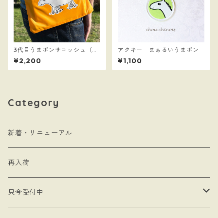
3代目うまポンサコッシュ（パ
アクキー まぁるいうまポン
ンプキンイエロー）
¥2,200
¥1,100
Category
新着・リニューアル
再入荷
只今受付中