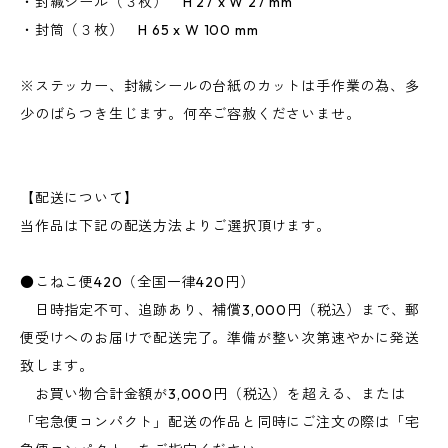
・封緘シール（３枚） H 27 x W 27 mm
・封筒（３枚） H 65 x W 100 mm
※ステッカー、封緘シールの台紙のカットは手作業の為、多
少のばらつき生じます。何卒ご容赦くださいませ。
【配送について】
当作品は下記の配送方法よりご選択頂けます。
●こねこ便420（全国一律420円）
日時指定不可、追跡あり、補償3,000円（税込）まで、郵
便受けへのお届けで配送完了。準備が整い次第速やかに発送
致します。
お買い物合計金額が3,000円（税込）を超える、または
「宅急便コンパクト」配送の作品と同時にご注文の際は「宅