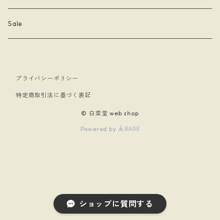
- 月星夜
- 文房具
こまっちゃん
Sale
- 黄道十二星座
- キーホルダー
プライバシーポリシー
- papillon
- ケース
特定商取引法に基づく表記
- 暗黒騎士団
© 白菜堂 web shop
Powered by
- 白菜堂 charm chain
- 白菜堂キャラクターズ
- Xmas
ショップに質問する