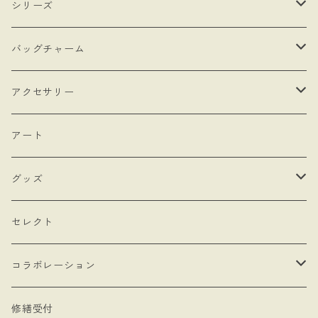
・受注制作
シリーズ
・抽選販売
- 馬
バッグチャーム
・bracket No.
- リボン
- ロゼットタイプ
アクセサリー
- モロッカンチャーム
- ネックレスタイプ
- ブローチ
アート
- hand
- シングルタイプ
- 耳飾り
グッズ
- Drop Rose
- チェーン・カラビナ
- ネックレス
- バッグ
セレクト
- 本型チャーム
- ステッカー
コラボレーション
- Lady & Royal
- クリーナークロス
limboussole
修繕受付