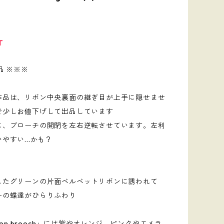
T
品 ※※※
作品は、リボン中央裏面の継ぎ目が上手に隠せませ
で少しお値下げして出品しています
に、ブローチの開閉を左右逆転させています。左利
やすい...かも？
したグリーンの片面ベルベットリボンに誘われて
ーの蝶達がひらりふわり
llon brooch」には紫やオレンジ、ピンクやエメラ