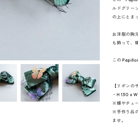
ルドグリー
の上にとま
お洋服の胸
も飾って、
この Papi
【リボンの
・H 130 x 
※蝶やチュ
※手作り品
ませ。