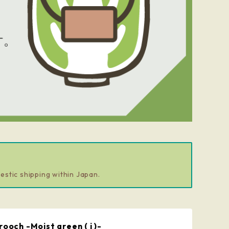
estic shipping within Japan.
rooch -Moist green ( i )-