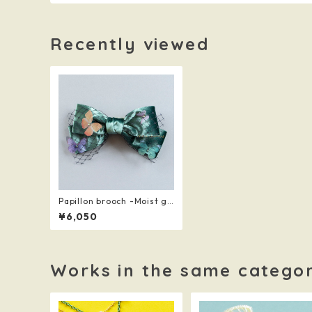
Recently viewed
Papillon brooch -Moist gr
een ( i )-
¥6,050
Works in the same catego