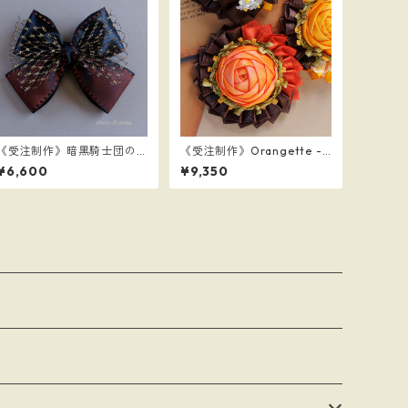
《受注制作》暗黒騎士団の
《受注制作》Orangette -b
ヘアバレッタ
lood orange-
¥6,600
¥9,350