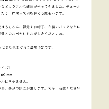
ンなどカラフルな蝶達がやってきました。チュール
ったり下に潜って羽を休める蝶もいます。
元はもちろん、襟元やお帽子、布製のバッグなどに
蝶達とのお出かけをお楽しみくださいね。
llonはまた気まぐれに登場予定です。
サイズ】
W 60 mm
ールは含みません。
の為、多少の誤差が生じます。何卒ご容赦ください