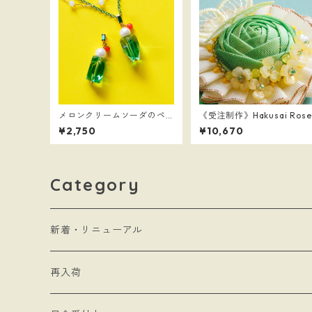
メロンクリームソーダのペ
《受注制作》Hakusai Rose
ンダントトップ
¥2,750
¥10,670
Category
新着・リニューアル
再入荷