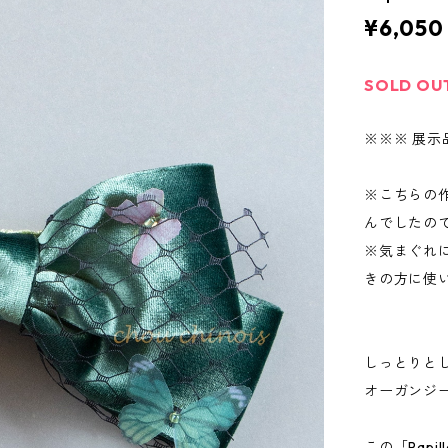
¥6,050
SOLD OU
※※※ 展示
※こちらの
んでしたの
※気まぐれ
きの方に使い
しっとりと
オーガンジ
この「Papi