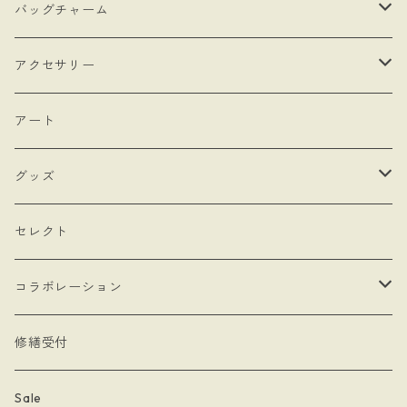
・抽選販売
- 馬
バッグチャーム
・bracket No.
- リボン
- ロゼットタイプ
アクセサリー
- モロッカンチャーム
- ネックレスタイプ
- ブローチ
アート
- hand
- シングルタイプ
- 耳飾り
グッズ
- Drop Rose
- チェーン・カラビナ
- ネックレス
- バッグ
セレクト
- 本型チャーム
- ステッカー
コラボレーション
- Lady & Royal
- クリーナークロス
limboussole
修繕受付
- 月星夜
- 文房具
こまっちゃん
Sale