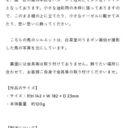
を、黒一色の幾何学的なパターンで埋めたモダンなデザイン
となっております。小さな油彩用の木枠に張ってありますの
で、このまま棚の上に立てたり、小さなイーゼルに載せてみ
たり、思い思いに飾ってください。
こちらの馬のシルエットは、白菜堂のうまポン画伯が撮影
した馬の写真を元にしています。
裏面には金具等は取り付けておりません。飾りたい場所に
合わせて、お客様ご自身で金具等の取り付けくださいませ。
【作品のサイズ】
・サイズ：約H 142 × W 182 × D 23mm
・本体重量 約120g