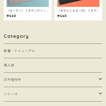
（はくさい）うまポンのメッ
（おれんじ＆はっぱ）うまポ
セージステッカーとミニ封筒
ンのメッセージステッカーと
¥440
¥440
ミニ封筒
Category
新着・リニューアル
再入荷
只今受付中
・受注制作
シリーズ