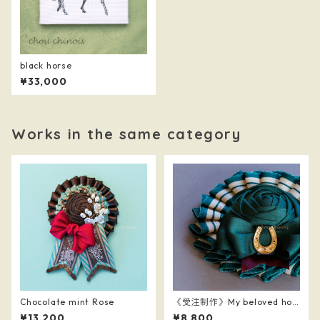
black horse
¥33,000
Works in the same category
Chocolate mint Rose
《受注制作》My beloved hor
se
¥13,200
¥8,800