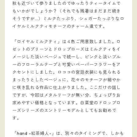
秋も近づいて参りましたのでゆったりティータイムで
もいかがでしょうか？
（それでも残暑はまだまだ続き
そうですが...）
ミルクたっぷり、シュガーたっぷりなロ
イヤルミルクティモチーフのチャーム達です。
「ロイヤルミルクティ」は４色ご用意致しました。ロ
ゼットのプリーツとドロップローズはミルクティをイ
メージした淡いベージュで統一し、ピンクと淡いブル
ーのフローラルテープと可愛いペーパーフラワーをア
クセントにしました。ロココの宮廷衣装にも見られる
まったりとしたベージュに、花々のモチーフが細やか
に咲き乱れる作品に仕上がりました。ここだけの話し
ですが、
今回はメタルリーフが無い分、ちょっぴりお
求めやすい価格となっています。白菜堂のドロップロ
ーズシリーズのエントリーモデルとしてもお勧めで
す。
「hand -紅茶婦人-」は、別々のタイミングで、しかも