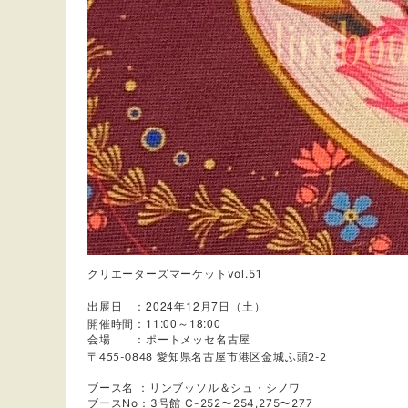
クリエーターズマーケットvol.51
出展日 ：2024年12月7日
）
土
（
開催時間：11:00
18:00
～
会場 ：ポートメッセ名古屋
〒455-0848
愛知県名古屋市港区金城ふ頭2-2
ブース名 ：リンブッソル＆シュ・シノワ
ブースNo：3号館 C-252〜254,275〜277