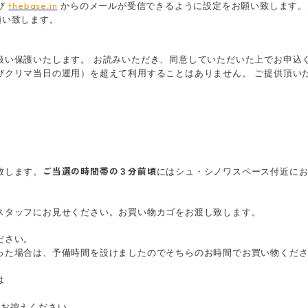
び
からのメールが受信できるように設定をお願い致します。
thebase.in
願い致します。
扱い保護いたします。
お読みいただき、同意していただいた上でお申込
びクリマ当日の運用）を超えて利用することはありません。
ご提供頂い
致します。
にはシュ・シノワスペース付近に
ご当選の時間帯の３分前頃
タッフにお見せください。お買い物カゴをお渡し致します。
ださい。
た場合は、予備時間を設けましたのでそちらのお時間でお買い物くださ
は
お控えください。