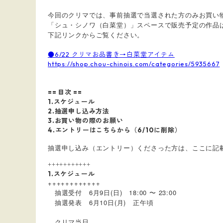
今回のクリマでは、事前抽選で当選された方のみお買い
「シュ・シノワ（白菜堂）」スペースで販売予定の作品は、白
下記リンクからご覧ください。
●6/22 クリマお品書き→白菜堂アイテム
https://shop.chou-chinois.com/categories/5935667
== 目次 ==
1.スケジュール
2.抽選申し込み方法
3.お買い物の際のお願い
4.エントリーはこちらから（6/10に削除）
抽選申し込み（エントリー）くださった方は、ここに記
+++++++++++
1.スケジュール
++++++++++++
抽選受付 6月9日(日) 18:00 〜 23:00
抽選発表 6月10日(月) 正午頃
クリマ当日