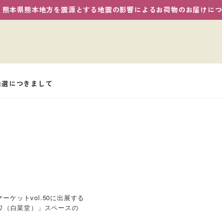
熊本県熊本地方を震源とする地震の影響によるお荷物のお届けに
抽選につきまして
ーケットvol.50に出展する
ワ（白菜堂）」スペースの
。