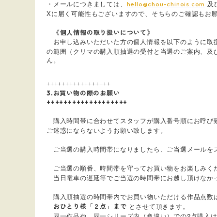
・メールにつきましては、
及
hello@chou-chinois.com
Xに届く可能性もございますので、そちらのご確認もお
《個人情報の取り扱いについて》
お申し込みいただいた方の個人情報を以下のように取
の範囲（クリマの購入順抽選の受付と当選のご案内、及
ん。
+++++++++++++++++
3.お買い物の際のお願い
+++++++++++++++++++
購入時間帯に合わせてスタッフが購入番号順にお呼び
ご迷惑にならないようお願い致します。
ご当選の購入時間帯になりましたら、ご当選メールをス
ご当選の順番、時間帯を守ってお買い物をお楽しみく
当日電車の遅延等でご当選の時間帯にお越し頂けなかっ
購入順抽選の時間帯内でお買い物いただける作品点数
とさせて頂きます。
おひとり様「２点」まで
同一作品や、同一シリーズ内（色違い）での2点購入は