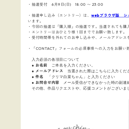
・抽選受付 6月9日(日) 18:00 〜 23:00
・抽選申し込み（エントリー）は、
webブラウザ版 シ
います。
・今回の抽選は「購入順」の抽選です。当選されても購
・エントリーはおひとり様１回まででお願い致します。
・受付時間帯を外れてのお申し込みや、メールアドレス
・「CONTACT」フォームの必須事項への入力をお願い
入力必須の各項目について
●
ご本名を入力ください。
お名前
●
当選された際はこちらに入力くだ
メールアドレス
●
「クリマ白菜ちゃん」と入力ください
件名
●
メール受信ができなかった時の副連絡
お問合せ内容
その他、作品リクエストや、応援コメントがございまし