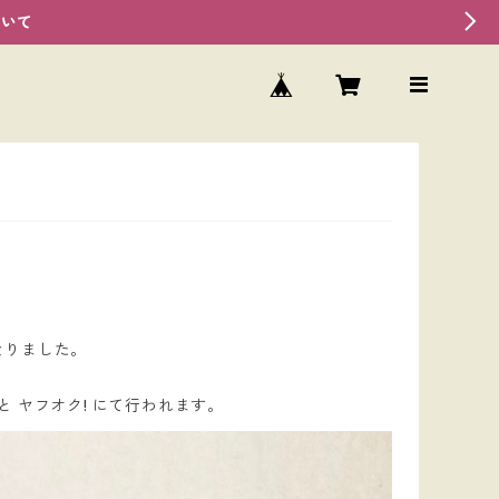
ついて
なりました。
) と ヤフオク! にて行われます。