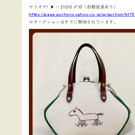
ヤフオク! ▶︎ 〜21:00 〆切（自動延長あり）
https://page.auctions.yahoo.co.jp/jp/auction/417
※オークションはすでに開始されています。