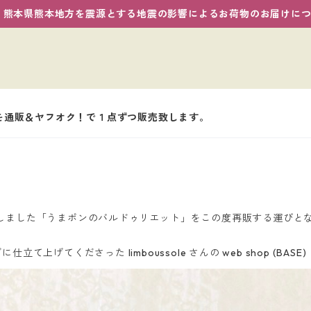
熊本県熊本地方を震源とする地震の影響によるお荷物のお届けに
グを通販＆ヤフオク！で１点ずつ販売致します。
販売致しました「うまポンのバルドゥリエット」をこの度再販する運びと
げてくださった limboussole さんの web shop (BASE