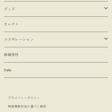
- hand
- シングルタイプ
- 耳飾り
グッズ
- Drop Rose
- チェーン・カラビナ
- ネックレス
- バッグ
セレクト
- 本型チャーム
- ステッカー
コラボレーション
- Lady & Royal
- クリーナークロス
limboussole
修繕受付
- 月星夜
- 文房具
こまっちゃん
Sale
- 黄道十二星座
- キーホルダー
プライバシーポリシー
- papillon
- ケース
特定商取引法に基づく表記