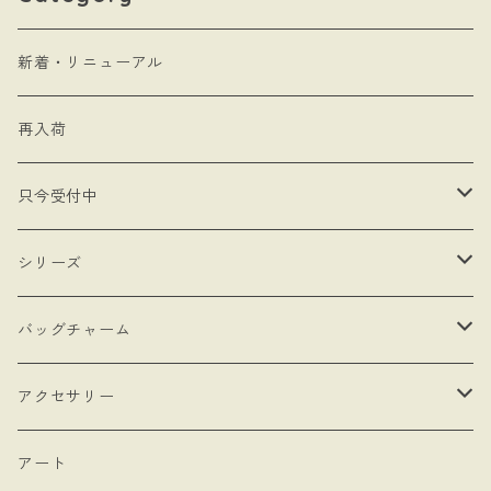
新着・リニューアル
再入荷
只今受付中
・受注制作
シリーズ
・抽選販売
- 馬
バッグチャーム
・bracket No.
- リボン
- ロゼットタイプ
アクセサリー
- モロッカンチャーム
- ネックレスタイプ
- ブローチ
アート