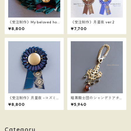
《受注制作》My beloved hor
《受注制作》月星夜 ver.2
se
¥8,800
¥7,700
《受注制作》月星夜 -コズミッ
暗黒騎士団のシャンデリアチ
クナイト-
ャーム 改
¥8,800
¥5,940
Category