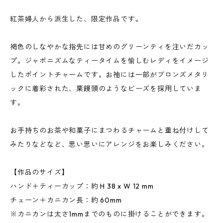
紅茶婦人から派生した、限定作品です。
褐色のしなやかな指先には甘めのグリーンティを注いだカッ
プ。ジャポニズムなティータイムを愉しむレディをイメージ
したポイントチャームです。お袖には一部がブロンズメタリ
ックに着彩された、栗饅頭のようなビーズを採用していま
す。
お手持ちのお茶や和菓子にまつわるチャームと重ね付けして
みたりなどなど、思い思いにアレンジをお楽しみください。
【作品のサイズ】
ハンド＋ティーカップ：約 H 38 x W 12 mm
チェーン＋カニカン長：約 60mm
※カニカンは太さ1mmまでのものに掛けることができます。